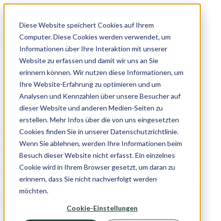
Skip to content
Diese Website speichert Cookies auf Ihrem
Computer. Diese Cookies werden verwendet, um
Informationen über Ihre Interaktion mit unserer
Fachpartner
Website zu erfassen und damit wir uns an Sie
erinnern können. Wir nutzen diese Informationen, um
Fachpartner werden
Ihre Website-Erfahrung zu optimieren und um
Fachpartner finden
Analysen und Kennzahlen über unsere Besucher auf
Privatkunden
Kontakt
dieser Website und anderen Medien-Seiten zu
erstellen. Mehr Infos über die von uns eingesetzten
Geschäftsportal
Referenzen von unseren
Cookies finden Sie in unserer Datenschutzrichtlinie.
Privatportal
Wenn Sie ablehnen, werden Ihre Informationen beim
Kunden
Besuch dieser Website nicht erfasst. Ein einzelnes
Cookie wird in Ihrem Browser gesetzt, um daran zu
Echte Geschichten, echte
erinnern, dass Sie nicht nachverfolgt werden
Privatkunden
möchten.
Ergebnisse
Bestehende Offerte finanzieren
Cookie-Einstellungen