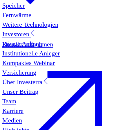
Speicher
Fernwärme
Weitere Technologien
Investoren
Private Anleger
Kontakt aufnehmen
Institutionelle Anleger
Kompaktes Webinar
Versicherung
Über Investerra
Unser Beitrag
Team
Karriere
Medien
Highlights