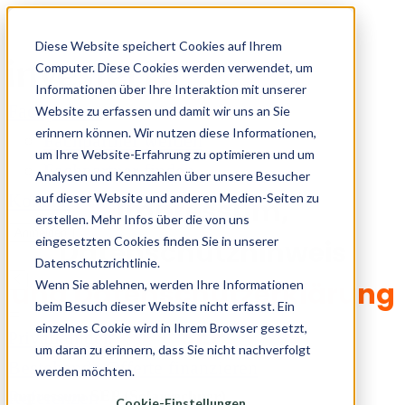
Skip to content
Diese Website speichert Cookies auf Ihrem
Computer. Diese Cookies werden verwendet, um
Informationen über Ihre Interaktion mit unserer
Fachpartner
Website zu erfassen und damit wir uns an Sie
erinnern können. Wir nutzen diese Informationen,
Fachpartner werden
um Ihre Website-Erfahrung zu optimieren und um
Fachpartner finden
Analysen und Kennzahlen über unsere Besucher
Kontakt
auf dieser Website und anderen Medien-Seiten zu
Impressum,
erstellen. Mehr Infos über die von uns
Anmelden
eingesetzten Cookies finden Sie in unserer
Datenschutzhinweis
Datenschutzrichtlinie.
und Datenschutzerklärung
Wenn Sie ablehnen, werden Ihre Informationen
beim Besuch dieser Website nicht erfasst. Ein
SEP
einzelnes Cookie wird in Ihrem Browser gesetzt,
Privatkunden
um daran zu erinnern, dass Sie nicht nachverfolgt
Bestehende Offerte finanzieren
werden möchten.
Referenzen
Impressum SEP (Solarrechner)
Cookie-Einstellungen