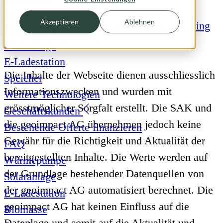
FAQ
Akzeptieren
Ablehnen
Umsetzung Webseite:
Swiss Energy Planning
Wärmepumpe
(SEP)
by
geoimpact AG
Solaranlage
E-Ladestation
Die Inhalte der Webseite dienen ausschliesslich
Speicher
Informationszwecken und wurden mit
Weitere Technologien
grösstmöglicher Sorgfalt erstellt. Die SAK und
Geschäftskunden
die geoimpact AG übernehmen jedoch keine
Bestehende Offerte finanzieren
Gewähr für die Richtigkeit und Aktualität der
FAQ
bereitgestellten Inhalte. Die Werte werden auf
Wärmepumpe
der Grundlage bestehender Datenquellen von
Solaranlage
der geoimpact AG automatisiert berechnet. Die
E-Ladestation
geoimpact AG hat keinen Einfluss auf die
Biomasse
Datenlage und somit auf die Aktualität und