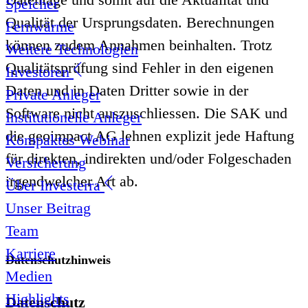
Speicher
Qualität der Ursprungsdaten. Berechnungen
Fernwärme
können zudem Annahmen beinhalten. Trotz
Weitere Technologien
Qualitätsprüfung sind Fehler in den eigenen
Investoren
Daten und in Daten Dritter sowie in der
Private Anleger
Software nicht auszuschliessen. Die SAK und
Institutionelle Anleger
die geoimpact AG lehnen explizit jede Haftung
Kompaktes Webinar
für direkten, indirekten und/oder Folgeschaden
Versicherung
irgendwelcher Art ab.
Über Investerra
Unser Beitrag
Team
Karriere
Datenschutzhinweis
Medien
Highlights
Datenschutz